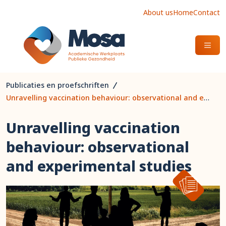
About us
Home
Contact
OPEN
Publicaties en proefschriften
Unravelling vaccination behaviour: observational and experimental studies
Unravelling vaccination
behaviour: observational
and experimental studies