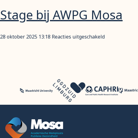
Podcast
Stage bij AWPG Mosa
over
Liefde,
Lust
en
voor
28 oktober 2025 13:18
Reacties uitgeschakeld
Seksuele
Stage
Gezondheid
bij
AWPG
Mosa