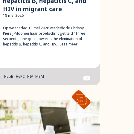
hepatitis B, hepatitis C, and
HIV in migrant care
18 mei 2026
Op woensdag 13 mei 2026 verdedigde Chrissy
Piereij-Moonen haar proefschrift getiteld “Three
serpents, one goal: towards the elimination of
hepatitis B, hepatitis C, and HIV…
Lees meer
HepB
HePC
HIV
MSM
Ga naar bericht