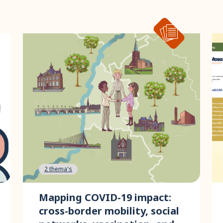
2 thema's
Mapping COVID-19 impact:
cross-border mobility, social