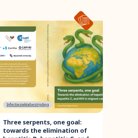
Infectieziektebestrijding
Three serpents, one goal:
towards the elimination of