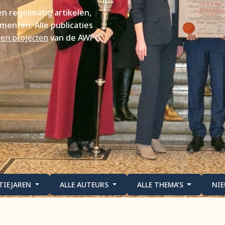
 regelmatig artikelen,
menten. Alle publicaties
 en projecten
van de AWPG.
ATIEJAREN
ALLE AUTEURS
ALLE THEMA’S
NI