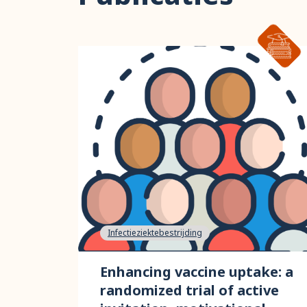
Infectieziektebestrijding
Enhancing vaccine uptake: a
randomized trial of active