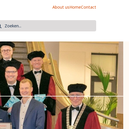
About us
Home
Contact
oek
eken