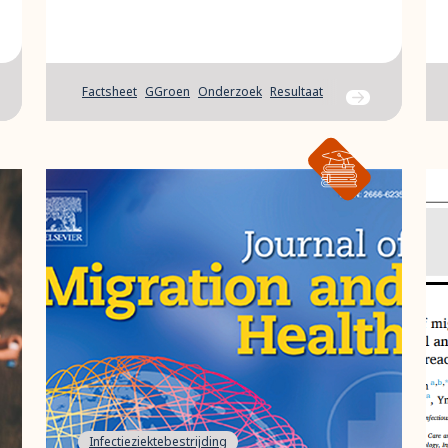
Factsheet
GGroen
Onderzoek
Resultaat
ar bericht
Ga naar bericht
Infectieziektebestrijding