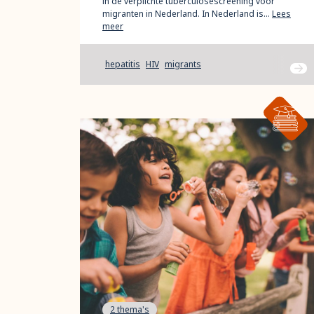
in de verplichte tuberculosescreening voor
migranten in Nederland. In Nederland is…
Lees
meer
hepatitis
HIV
migrants
Ga na
2 thema's