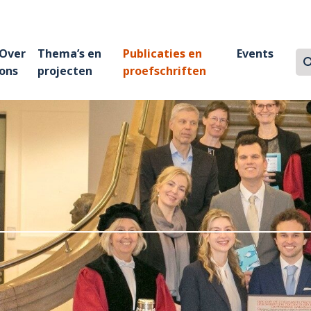
Over
Thema’s en
Publicaties en
Events
Z
Zo
ons
projecten
proefschriften