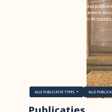
De onderzoekers van AWPG Mosa publiceren
factsheets, proefschriften en andere docu
staan hieronder gekoppeld aan de
thema’s
ALLE PUBLICATIE TYPES
ALLE PUBLIC
Publicaties