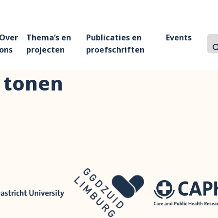
Over
Thema’s en
Publicaties en
Events
Z
Zo
ons
projecten
proefschriften
 tonen