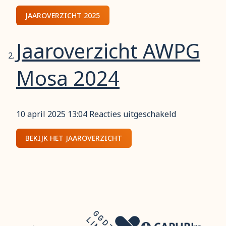
Jaaroverz
AWPG
JAAROVERZICHT 2025
Mosa
2025
Jaaroverzicht AWPG
Mosa 2024
voor
10 april 2025 13:04
Reacties uitgeschakeld
Jaaroverzicht
AWPG
BEKIJK HET JAAROVERZICHT
Mosa
2024