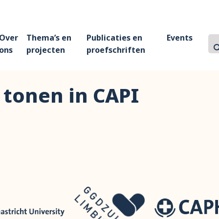
Over
Thema’s en
Publicaties en
Events
Z
Zo
ons
projecten
proefschriften
 tonen in CAPI