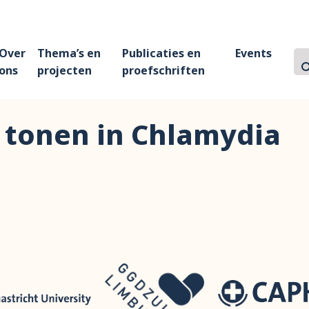
Over
Thema’s en
Publicaties en
Events
Z
Zo
ons
projecten
proefschriften
 tonen in Chlamydia