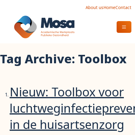
About us
Home
Contact
OPEN
Tag Archive: Toolbox
Nieuw: Toolbox voor
luchtweginfectiepreve
in de huisartsenzorg