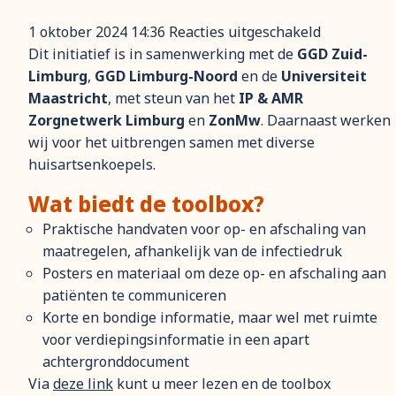
voor
1 oktober 2024 14:36
Reacties uitgeschakeld
Nieuw:
Dit initiatief is in samenwerking met de
GGD Zuid-
Toolbox
Limburg
,
GGD Limburg-Noord
en de
Universiteit
voor
Maastricht
, met steun van het
IP & AMR
luchtwegin
Zorgnetwerk Limburg
en
ZonMw
. Daarnaast werken
in
wij voor het uitbrengen samen met diverse
de
huisartsenkoepels.
huisartsen
Wat biedt de toolbox?
Praktische handvaten voor op- en afschaling van
maatregelen, afhankelijk van de infectiedruk
Posters en materiaal om deze op- en afschaling aan
patiënten te communiceren
Korte en bondige informatie, maar wel met ruimte
voor verdiepingsinformatie in een apart
achtergronddocument
Via
deze link
kunt u meer lezen en de toolbox