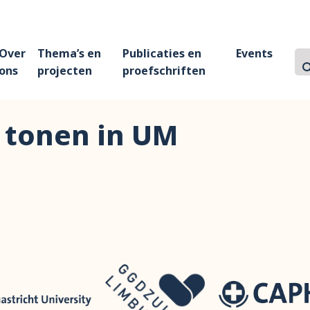
Over
Thema’s en
Publicaties en
Events
Z
Zo
ons
projecten
proefschriften
 tonen in UM