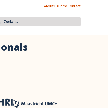
About us
Home
Contact
oek
eken
ionals