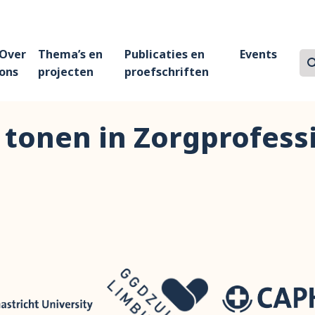
Over
Thema’s en
Publicaties en
Events
Z
Zo
ons
projecten
proefschriften
 tonen in Zorgprofess