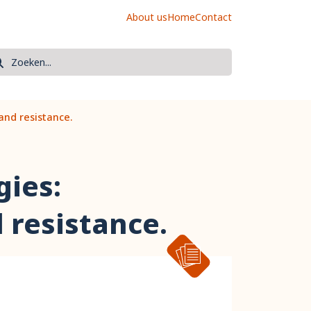
About us
Home
Contact
oek
eken
and resistance.
gies:
 resistance.