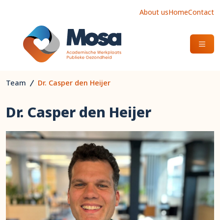
About us
Home
Contact
OPEN
Team
Dr. Casper den Heijer
Dr. Casper den Heijer