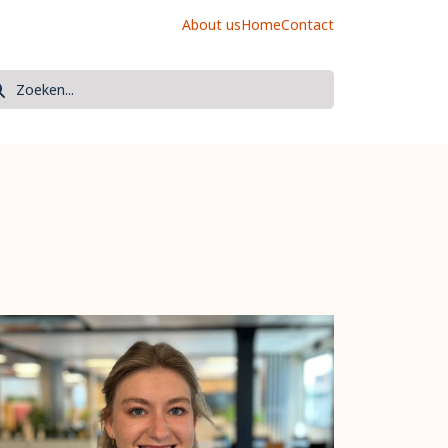
About us
Home
Contact
oek
eken