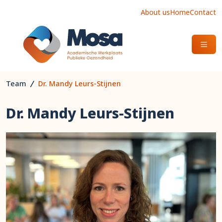
About us
Home
Contact
OPEN
Team
Dr. Mandy Leurs-Stijnen
Dr. Mandy Leurs-Stijnen