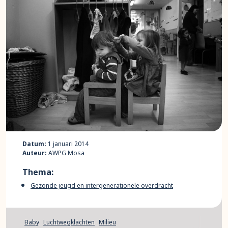
Datum:
1 januari 2014
Auteur:
AWPG Mosa
Thema:
Gezonde jeugd en intergenerationele overdracht
Baby
Luchtwegklachten
Milieu