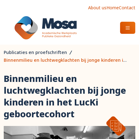
About us
Home
Contact
OPEN
Publicaties en proefschriften
Binnenmilieu en luchtwegklachten bij jonge kinderen in het LucKi geboortecohort
Binnenmilieu en
luchtwegklachten bij jonge
kinderen in het LucKi
geboortecohort