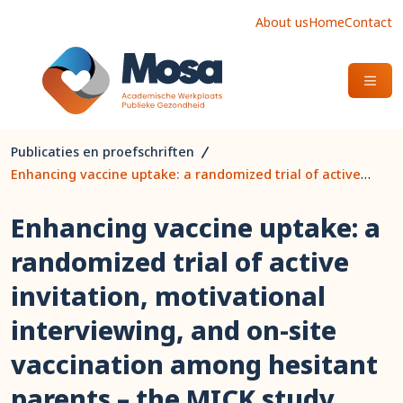
About us
Home
Contact
OPEN
Publicaties en proefschriften
Enhancing vaccine uptake: a randomized trial of active invitation, motivational interviewing, and on-site vaccination among hesitant parents – the MICK study
Enhancing vaccine uptake: a
randomized trial of active
invitation, motivational
interviewing, and on-site
vaccination among hesitant
parents – the MICK study