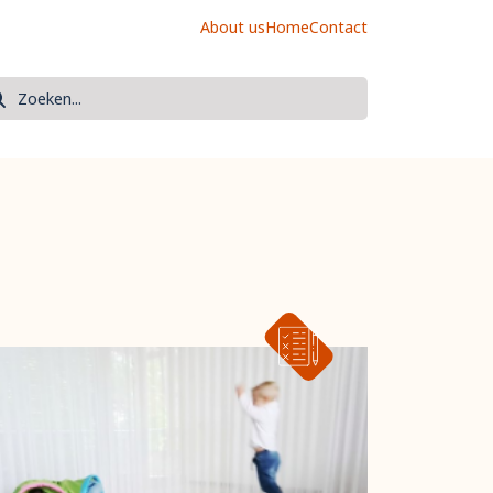
About us
Home
Contact
oek
eken