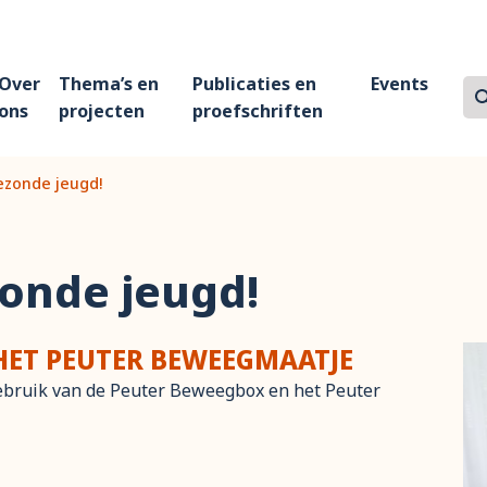
Over
Thema’s en
Publicaties en
Events
Z
Zo
ons
projecten
proefschriften
ezonde jeugd!
onde jeugd!
HET PEUTER BEWEEGMAATJE
ebruik van de Peuter Beweegbox en het Peuter