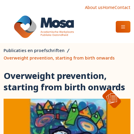
About us
Home
Contact
OPEN
Publicaties en proefschriften
Overweight prevention, starting from birth onwards
Overweight prevention,
starting from birth onwards