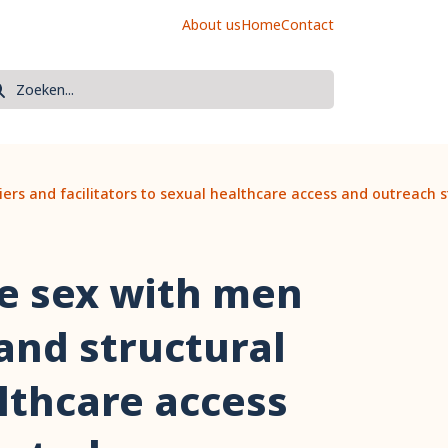
About us
Home
Contact
oek
eken
rs and facilitators to sexual healthcare access and outreach st
e sex with men
and structural
althcare access