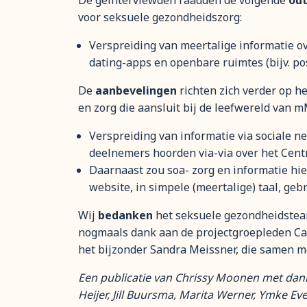
De geïnterviewden raadden de volgende
ou
voor seksuele gezondheidszorg:
Verspreiding van meertalige informatie o
dating-apps en openbare ruimtes (bijv. po
De
aanbevelingen
richten zich verder op h
en zorg die aansluit bij de leefwereld van 
Verspreiding van informatie via sociale 
deelnemers hoorden via-via over het Cen
Daarnaast zou soa- zorg en informatie hie
website, in simpele (meertalige) taal, geb
Wij
bedanken
het seksuele gezondheidsteam
nogmaals dank aan de projectgroepleden Cas
het bijzonder Sandra Meissner, die samen me
Een publicatie van Chrissy Moonen met dank
Heijer, Jill Buursma, Marita Werner, Ymke Ev