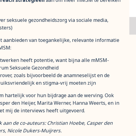
treach
strategieën
aan om meer mMSM te bereiken
ver seksuele gezondheidszorg via sociale media,
sters)
et aanbieden van toegankelijke, relevante informatie
mMSM:
netwerken heeft potentie, want bijna alle mMSM-
trum Seksuele Gezondheid
rover, zoals bijvoorbeeld de anamneselijst en de
ruiksvriendelijk en stigma-vrij moeten zijn
 hartelijk voor hun bijdrage aan de werving. Ook
per den Heijer, Marita Werner, Hanna Weerts, en in
t mij de interviews heeft uitgevoerd.
 aan de co-auteurs: Christian Hoebe, Casper den
ers, Nicole Dukers-Muijrers.