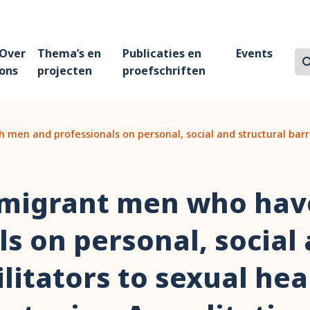
Over
Thema’s en
Publicaties en
Events
Z
Zo
ons
projecten
proefschriften
men and professionals on personal, social and structural barrie
 migrant men who hav
s on personal, social 
ilitators to sexual he