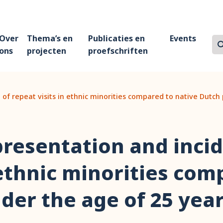
Over
Thema’s en
Publicaties en
Events
Z
Zo
ons
projecten
proefschriften
 of repeat visits in ethnic minorities compared to native Dutch
presentation and incid
 ethnic minorities com
er the age of 25 year