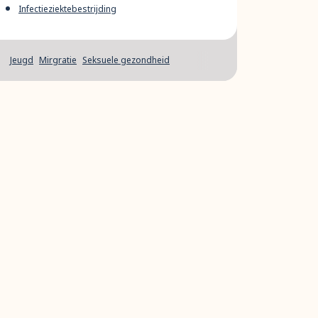
Infectieziektebestrijding
Jeugd
Mirgratie
Seksuele gezondheid