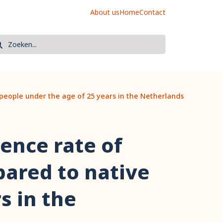
About us
Home
Contact
oek
eken
 people under the age of 25 years in the Netherlands
ence rate of
pared to native
s in the