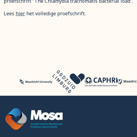
proefschrift “The Chlamydia trachomatis bacterial load”.
Lees
hier
het volledige proefschrift.