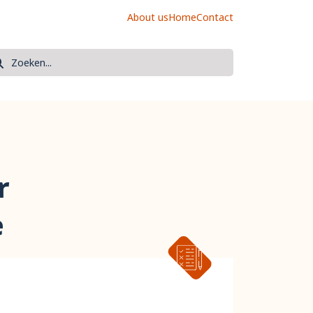
About us
Home
Contact
oek
eken
r
e