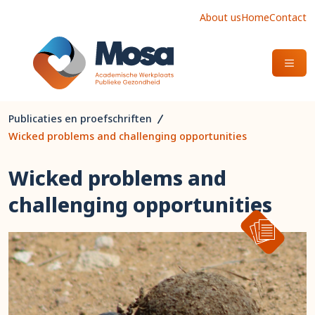
About us
Home
Contact
OPEN
Publicaties en proefschriften
Wicked problems and challenging opportunities
Wicked problems and
challenging opportunities