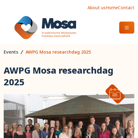
About us
Home
Contact
OPEN
Events
AWPG Mosa researchdag 2025
AWPG Mosa researchdag
2025