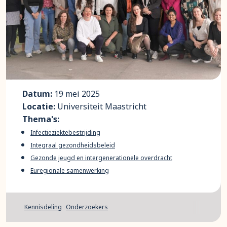
Datum:
19 mei 2025
Locatie:
Universiteit Maastricht
Thema's:
Infectieziektebestrijding
Integraal gezondheidsbeleid
Gezonde jeugd en intergenerationele overdracht
Euregionale samenwerking
Kennisdeling
Onderzoekers