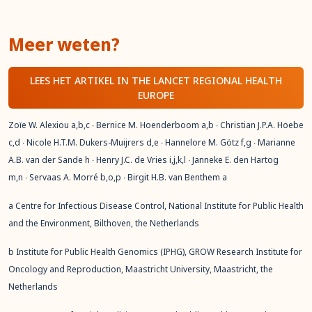
Meer weten?
LEES HET ARTIKEL IN THE LANCET REGIONAL HEALTH
EUROPE
Zoïe W. Alexiou
a
,
b
,
c
∙ Bernice M. Hoenderboom
a
,
b
∙ Christian J.P.A. Hoebe
c
,
d
∙ Nicole H.T.M. Dukers-Muijrers
d
,
e
∙ Hannelore M. Götz
f
,
g
∙ Marianne
A.B. van der Sande
h
∙ Henry J.C. de Vries
i
,
j
,
k
,
l
∙ Janneke E. den Hartog
m
,
n
∙ Servaas A. Morré
b
,
o
,
p
∙ Birgit H.B. van Benthem
a
a Centre for Infectious Disease Control, National Institute for Public Health
and the Environment, Bilthoven, the Netherlands
b Institute for Public Health Genomics (IPHG), GROW Research Institute for
Oncology and Reproduction, Maastricht University, Maastricht, the
Netherlands