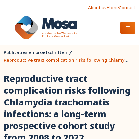
About us
Home
Contact
OPEN
Publicaties en proefschriften
Reproductive tract complication risks following Chlamydia trachomatis infections: a long-term prospective cohort study from 2008 to 2022
Reproductive tract
complication risks following
Chlamydia trachomatis
infections: a long-term
prospective cohort study
from 2008 to 2022