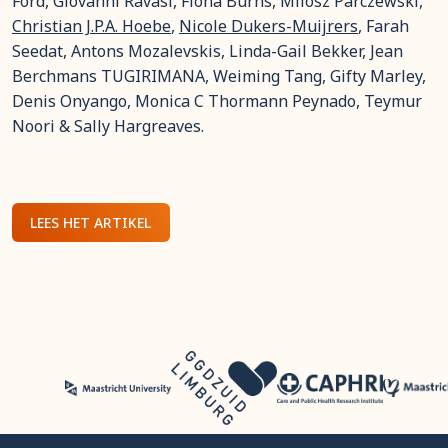
Ford, Giovanni Ravasi, Fiona Burns, Milosz Parczewski,
Christian J.P.A. Hoebe
,
Nicole Dukers-Muijrers
, Farah
Seedat, Antons Mozalevskis, Linda-Gail Bekker, Jean
Berchmans TUGIRIMANA, Weiming Tang, Gifty Marley,
Denis Onyango, Monica C Thormann Peynado, Teymur
Noori & Sally Hargreaves.
LEES HET ARTIKEL