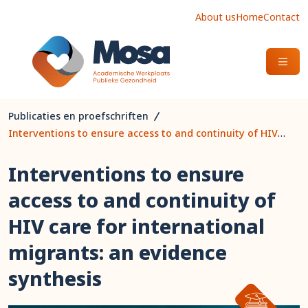
About us
Home
Contact
OPEN
Publicaties en proefschriften
Interventions to ensure access to and continuity of HIV care for international migrants: an evidence synthesis
Interventions to ensure
access to and continuity of
HIV care for international
migrants: an evidence
synthesis