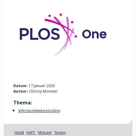
Datum:
17 januari 2025
Auteur:
Chrissy Moonen
Thema:
Infectieziektebestrijding
HepB
HePC
Migrant
Testen