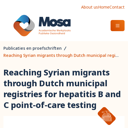
About us
Home
Contact
OPEN
Publicaties en proefschriften
Reaching Syrian migrants through Dutch municipal registries for hepatitis B and C point-of-care testing
Reaching Syrian migrants
through Dutch municipal
registries for hepatitis B and
C point-of-care testing