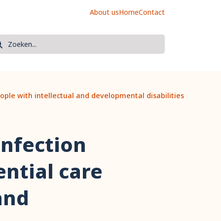
About us
Home
Contact
oek
eken
people with intellectual and developmental disabilities
infection
ential care
 and