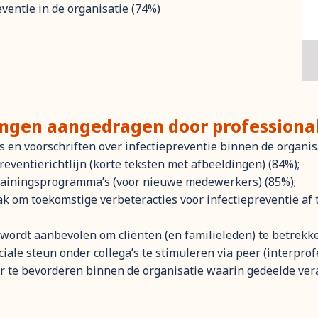
ventie in de organisatie (74%)
ngen aangedragen door professionals
s en voorschriften over infectiepreventie binnen de organis
eventierichtlijn (korte teksten met afbeeldingen) (84%);
 trainingsprogramma’s (voor nieuwe medewerkers) (85%);
k om toekomstige verbeteracties voor infectiepreventie af 
 wordt aanbevolen om cliënten (en familieleden) te betrekke
ociale steun onder collega’s te stimuleren via peer (interpro
r te bevorderen binnen de organisatie waarin gedeelde vera