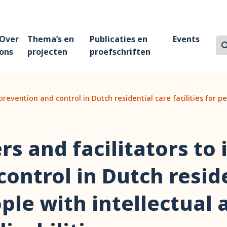
Over
Thema’s en
Publicaties en
Events
Z
Zo
ons
projecten
proefschriften
 prevention and control in Dutch residential care facilities for 
rs and facilitators to 
ontrol in Dutch resid
ople with intellectual